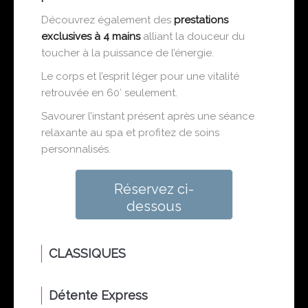
Découvrez également des
prestations
exclusives
à 4 mains
alliant
la douceur du
toucher
à
la puissance de l’énergie.
Le corps et l’esprit léger pour une vitalité
retrouvée en 60′ seulement.
Savourer l’instant présent après une séance
relaxante au spa et profitez de soins
personnalisés.
Réservez ci-
dessous
CLASSIQUES
Détente Express